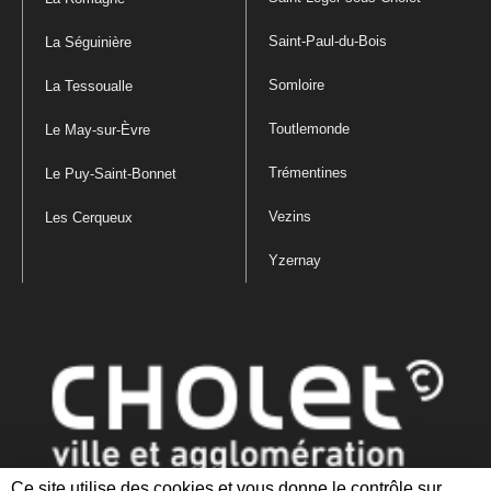
Saint-Paul-du-Bois
La Séguinière
Somloire
La Tessoualle
Toutlemonde
Le May-sur-Èvre
Trémentines
Le Puy-Saint-Bonnet
Vezins
Les Cerqueux
Yzernay
Ce site utilise des cookies et vous donne le contrôle sur