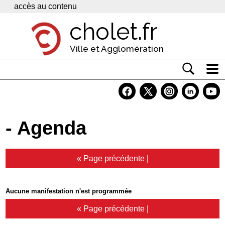
Panneau de gestion des cookies
accès au contenu
cholet.fr
Ville et Agglomération
Actualité
Vivre à Cholet
- Agenda
Economie
Services
« Page précédente
|
Contacts
Aucune manifestation n'est programmée
« Page précédente
|