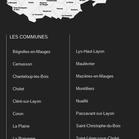
LES COMMUNES
Lys-Haut-Layon
Bégrolles-en-Mauges
Maulévrier
Cernusson
Mazières-en-Mauges
Chanteloup-les-Bois
Montilliers
Cholet
Nuaillé
Cléré-sur-Layon
Passavant-sur-Layon
Coron
Saint-Christophe-du-Bois
La Plaine
Saint-Léger-sous-Cholet
La Romagne