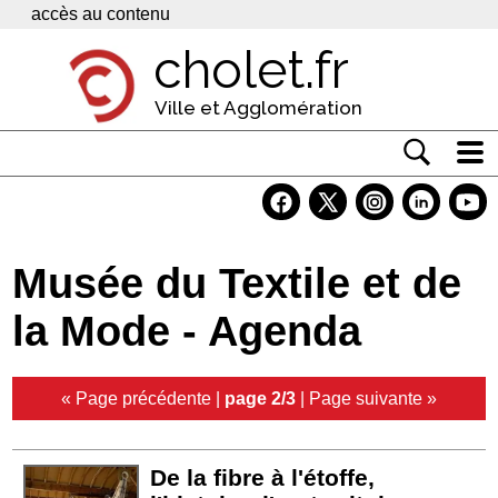
Panneau de gestion des cookies
accès au contenu
cholet.fr
Ville et Agglomération
Actualité
Vivre à Cholet
Musée du Textile et de
Economie
la Mode - Agenda
Services
Contacts
« Page précédente
|
page 2/3
|
Page suivante »
De la fibre à l'étoffe,