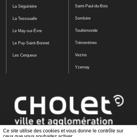
Saint-Paul-du-Bois
La Séguinière
Somloire
La Tessoualle
Toutlemonde
Le May-sur-Èvre
Trémentines
Le Puy-Saint-Bonnet
Vezins
Les Cerqueux
Yzernay
Ce site utilise des cookies et vous donne le contrôle sur
ceux que vous souhaitez activer