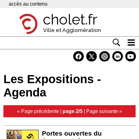
Panneau de gestion des cookies
accès au contenu
cholet.fr
Ville et Agglomération
Actualité
Vivre à Cholet
Les Expositions -
Economie
Agenda
Services
Contacts
« Page précédente
|
page 2/5
|
Page suivante »
Portes ouvertes du