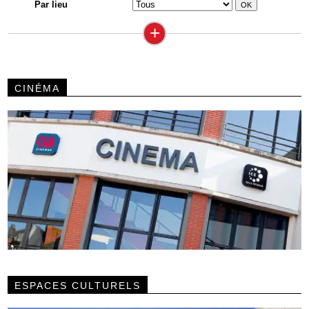
Par lieu
+
CINÉMA
ESPACES CULTURELS