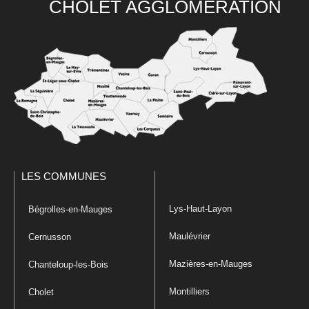
CHOLET AGGLOMÉRATION
LES COMMUNES
Lys-Haut-Layon
Bégrolles-en-Mauges
Maulévrier
Cernusson
Mazières-en-Mauges
Chanteloup-les-Bois
Montilliers
Cholet