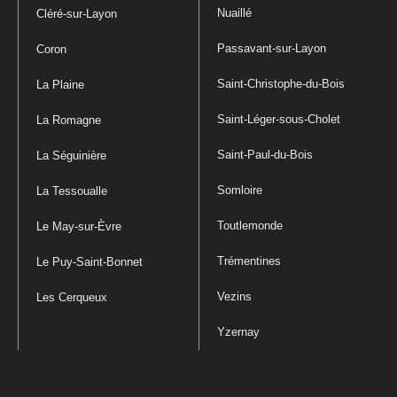
Nuaillé
Cléré-sur-Layon
Passavant-sur-Layon
Coron
Saint-Christophe-du-Bois
La Plaine
Saint-Léger-sous-Cholet
La Romagne
Saint-Paul-du-Bois
La Séguinière
Somloire
La Tessoualle
Toutlemonde
Le May-sur-Èvre
Trémentines
Le Puy-Saint-Bonnet
Vezins
Les Cerqueux
Yzernay