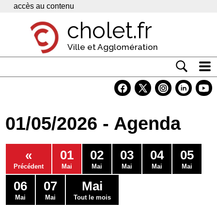
Panneau de gestion des cookies
accès au contenu
cholet.fr
Ville et Agglomération
Actualité
Vivre à Cholet
01/05/2026 - Agenda
Economie
Services
«
01
02
03
04
05
Contacts
Précédent
Mai
Mai
Mai
Mai
Mai
06
07
Mai
Mai
Mai
Tout le mois