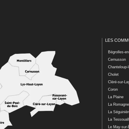
LES COMM
Bégrolles-e
Cernusson
Chanteloup-
Cholet
Cléré-sur-L
Coron
La Plaine
La Romagn
La Séguiniè
La Tessoual
Le May-sur-