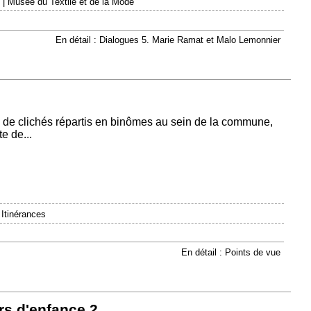
|
Musée du Textile et de la Mode
En détail : Dialogues 5. Marie Ramat et Malo Lemonnier
 de clichés répartis en binômes au sein de la commune,
e de...
|
Itinérances
En détail : Points de vue
rs d'enfance 2