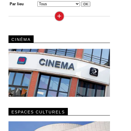
Par lieu
+
CINÉMA
ESPACES CULTURELS