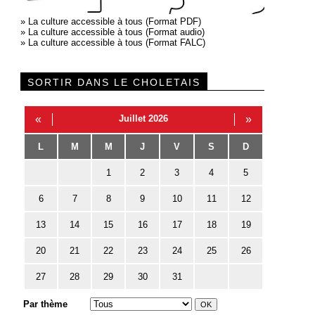
»
La culture accessible à tous (Format PDF)
»
La culture accessible à tous (Format audio)
»
La culture accessible à tous (Format FALC)
SORTIR DANS LE CHOLETAIS
«
Juillet 2026
»
L
M
M
J
V
S
D
1
2
3
4
5
6
7
8
9
10
11
12
13
14
15
16
17
18
19
20
21
22
23
24
25
26
27
28
29
30
31
Par thème