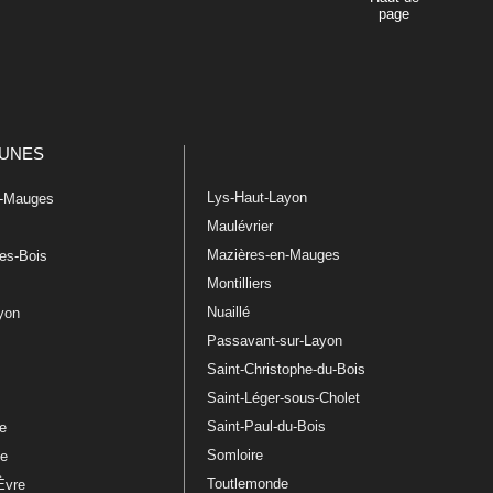
page
UNES
Lys-Haut-Layon
n-Mauges
Maulévrier
Mazières-en-Mauges
les-Bois
Montilliers
Nuaillé
ayon
Passavant-sur-Layon
Saint-Christophe-du-Bois
Saint-Léger-sous-Cholet
e
Saint-Paul-du-Bois
re
Somloire
le
Toutlemonde
Èvre