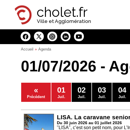
Panneau de gestion des cookies
cholet.fr
Ville et Agglomération
Accueil
Agenda
01/07/2026 - A
«
01
02
03
04
Précédent
Juil.
Juil.
Juil.
Juil.
LISA. La caravane senio
Du 30 juin 2026 au 01 juillet 2026
"LISA", c’est son petit nom, pour L