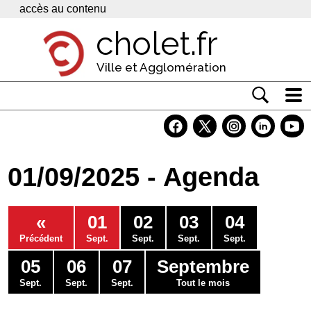
Panneau de gestion des cookies
accès au contenu
cholet.fr
Ville et Agglomération
Actualité
Vivre à Cholet
01/09/2025 - Agenda
Economie
Services
«
01
02
03
04
Contacts
Précédent
Sept.
Sept.
Sept.
Sept.
05
06
07
Septembre
Sept.
Sept.
Sept.
Tout le mois