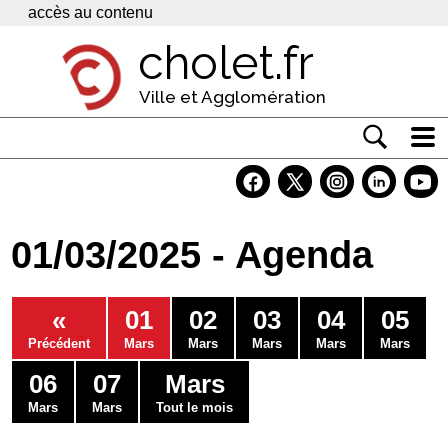
Panneau de gestion des cookies
accès au contenu
cholet.fr
Ville et Agglomération
Actualité
Vivre à Cholet
01/03/2025 - Agenda
Economie
Services
«
01
02
03
04
05
Contacts
Précédent
Mars
Mars
Mars
Mars
Mars
06
07
Mars
Mars
Mars
Tout le mois