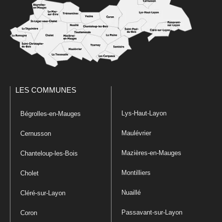
LES COMMUNES
Lys-Haut-Layon
Bégrolles-en-Mauges
Maulévrier
Cernusson
Mazières-en-Mauges
Chanteloup-les-Bois
Montilliers
Cholet
Nuaillé
Cléré-sur-Layon
Passavant-sur-Layon
Coron