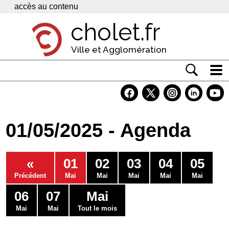
Panneau de gestion des cookies
accès au contenu
cholet.fr
Ville et Agglomération
Actualité
Vivre à Cholet
01/05/2025 - Agenda
Economie
Services
«
01
02
03
04
05
Contacts
Précédent
Mai
Mai
Mai
Mai
Mai
06
07
Mai
Mai
Mai
Tout le mois