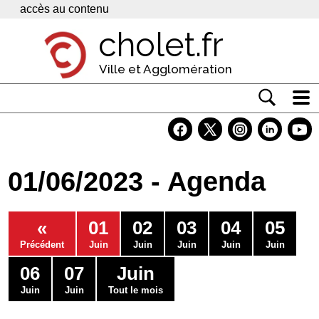
Panneau de gestion des cookies
accès au contenu
cholet.fr
Ville et Agglomération
Actualité
Vivre à Cholet
01/06/2023 - Agenda
Economie
Services
«
01
02
03
04
05
Contacts
Précédent
Juin
Juin
Juin
Juin
Juin
06
07
Juin
Juin
Juin
Tout le mois