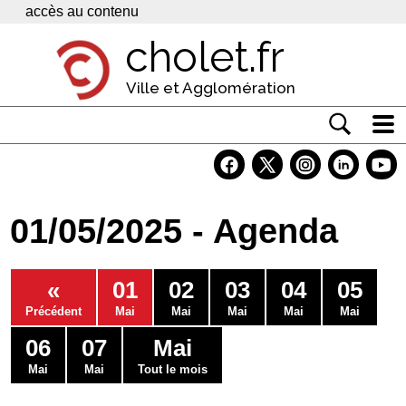
Panneau de gestion des cookies
accès au contenu
cholet.fr
Ville et Agglomération
Actualité
Vivre à Cholet
01/05/2025 - Agenda
Economie
Services
«
01
02
03
04
05
Contacts
Précédent
Mai
Mai
Mai
Mai
Mai
06
07
Mai
Mai
Mai
Tout le mois