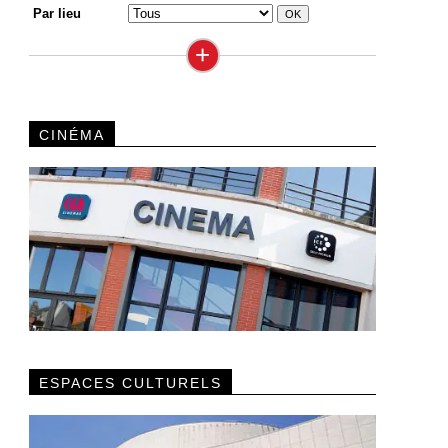
Par lieu
+
CINÉMA
ESPACES CULTURELS