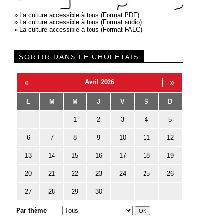
»
La culture accessible à tous (Format PDF)
»
La culture accessible à tous (Format audio)
»
La culture accessible à tous (Format FALC)
SORTIR DANS LE CHOLETAIS
«
Avril 2026
»
L
M
M
J
V
S
D
1
2
3
4
5
6
7
8
9
10
11
12
13
14
15
16
17
18
19
20
21
22
23
24
25
26
27
28
29
30
Par thème