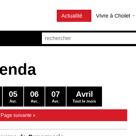
Actualité
Vivre à Cholet
genda
05
06
07
Avril
Avr.
Avr.
Avr.
Tout le mois
|
Page suivante »