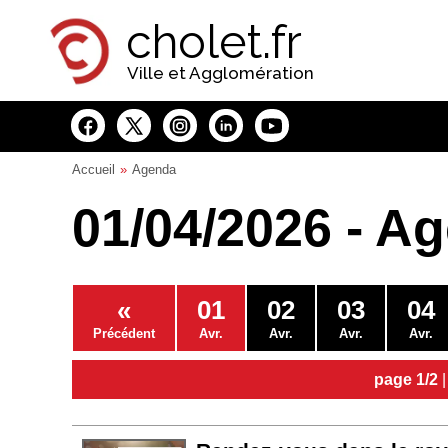
Panneau de gestion des cookies
cholet.fr
Ville et Agglomération
Accueil
Agenda
01/04/2026 - A
«
01
02
03
04
Précédent
Avr.
Avr.
Avr.
Avr.
page 1/2