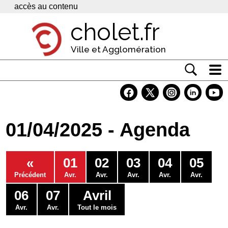
Panneau de gestion des cookies
accès au contenu
cholet.fr
Ville et Agglomération
Actualité
Vivre à Cholet
01/04/2025 - Agenda
Economie
Services
«
01
02
03
04
05
Contacts
Précédent
Avr.
Avr.
Avr.
Avr.
Avr.
06
07
Avril
Avr.
Avr.
Tout le mois