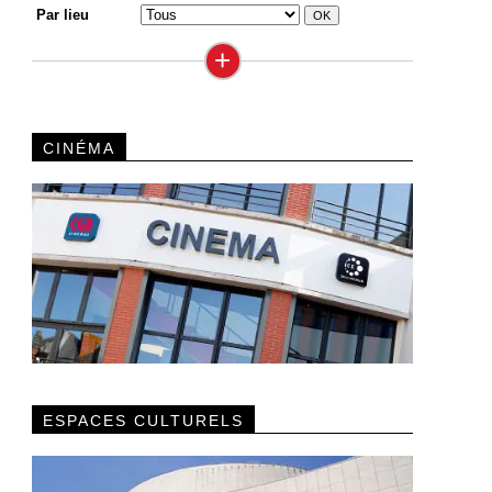
Par lieu
+
CINÉMA
ESPACES CULTURELS