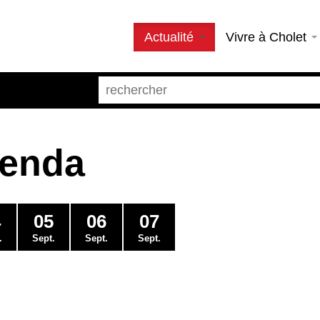
Actualité
Vivre à Cholet
genda
4
05
06
07
.
Sept.
Sept.
Sept.