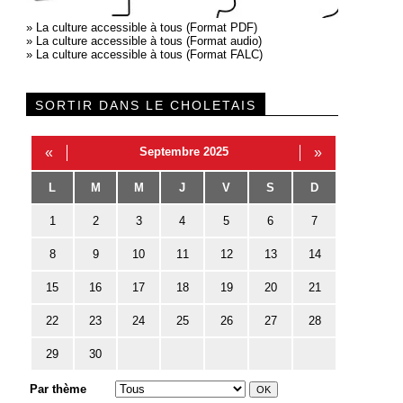
»
La culture accessible à tous (Format PDF)
»
La culture accessible à tous (Format audio)
»
La culture accessible à tous (Format FALC)
SORTIR DANS LE CHOLETAIS
«
Septembre 2025
»
L
M
M
J
V
S
D
1
2
3
4
5
6
7
8
9
10
11
12
13
14
15
16
17
18
19
20
21
22
23
24
25
26
27
28
29
30
Par thème