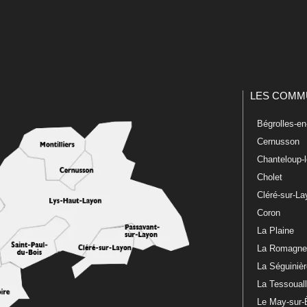
LES COMM
Bégrolles-e
Cernusson
Chanteloup-
Cholet
Cléré-sur-L
Coron
La Plaine
La Romagn
La Séguiniè
La Tessoual
Le May-sur-