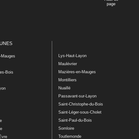
page
UNES
Lys-Haut-Layon
n-Mauges
Maulévrier
Mazières-en-Mauges
les-Bois
Montilliers
Nuaillé
ayon
Passavant-sur-Layon
Saint-Christophe-du-Bois
Saint-Léger-sous-Cholet
e
Saint-Paul-du-Bois
re
Somloire
le
Toutlemonde
Èvre