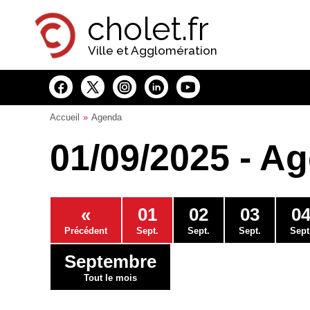
Panneau de gestion des cookies
cholet.fr
Ville et Agglomération
Accueil
Agenda
01/09/2025 - A
«
01
02
03
0
Précédent
Sept.
Sept.
Sept.
Sept
Septembre
Tout le mois