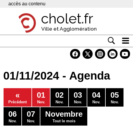
Panneau de gestion des cookies
accès au contenu
cholet.fr
Ville et Agglomération
Actualité
Vivre à Cholet
01/11/2024 - Agenda
Economie
Services
«
01
02
03
04
05
Contacts
Précédent
Nov.
Nov.
Nov.
Nov.
Nov.
06
07
Novembre
Nov.
Nov.
Tout le mois