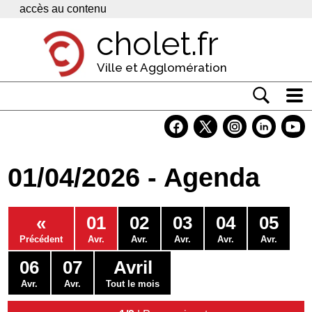
Panneau de gestion des cookies
accès au contenu
cholet.fr
Ville et Agglomération
Actualité
Vivre à Cholet
01/04/2026 - Agenda
Economie
Services
«
01
02
03
04
05
Contacts
Précédent
Avr.
Avr.
Avr.
Avr.
Avr.
06
07
Avril
Avr.
Avr.
Tout le mois