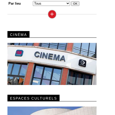
Par lieu
+
CINÉMA
ESPACES CULTURELS