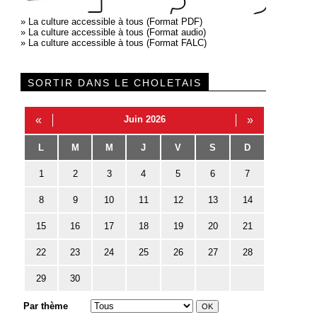
»
La culture accessible à tous (Format PDF)
»
La culture accessible à tous (Format audio)
»
La culture accessible à tous (Format FALC)
SORTIR DANS LE CHOLETAIS
«
Juin 2026
»
L
M
M
J
V
S
D
1
2
3
4
5
6
7
8
9
10
11
12
13
14
15
16
17
18
19
20
21
22
23
24
25
26
27
28
29
30
Par thème