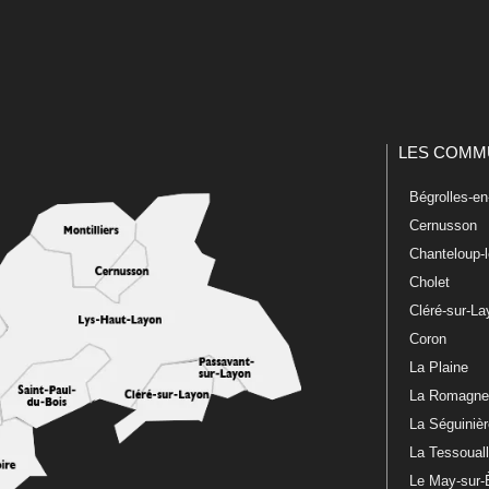
LES COMM
Bégrolles-e
Cernusson
Chanteloup-
Cholet
Cléré-sur-L
Coron
La Plaine
La Romagn
La Séguiniè
La Tessoual
Le May-sur-