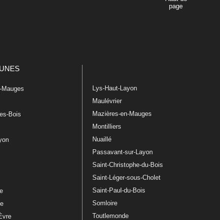
page
UNES
Lys-Haut-Layon
n-Mauges
Maulévrier
Mazières-en-Mauges
les-Bois
Montilliers
Nuaillé
ayon
Passavant-sur-Layon
Saint-Christophe-du-Bois
Saint-Léger-sous-Cholet
e
Saint-Paul-du-Bois
re
Somloire
le
Toutlemonde
Èvre