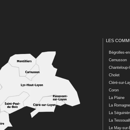
LES COMM
Bégrolles-e
Cernusson
Chanteloup-
Cholet
Cléré-sur-L
Coron
La Plaine
La Romagn
La Séguiniè
La Tessoual
Le May-sur-