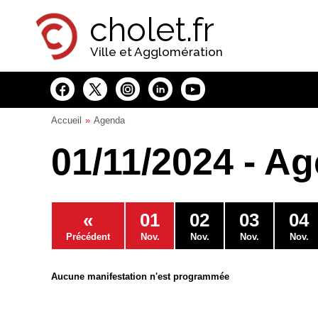
Panneau de gestion des cookies
cholet.fr
Ville et Agglomération
Accueil
Agenda
01/11/2024 - A
«
01
02
03
04
Précédent
Nov.
Nov.
Nov.
Nov.
Aucune manifestation n'est programmée