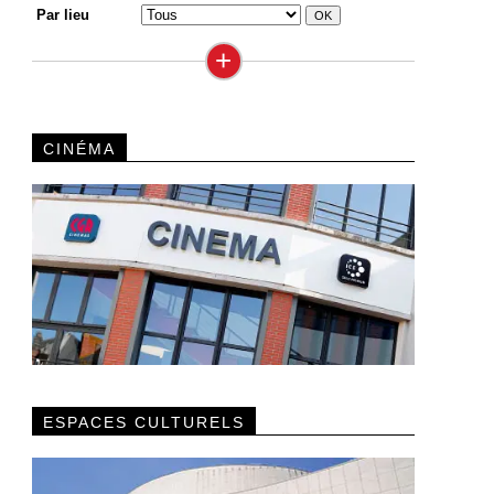
Par lieu
+
CINÉMA
ESPACES CULTURELS