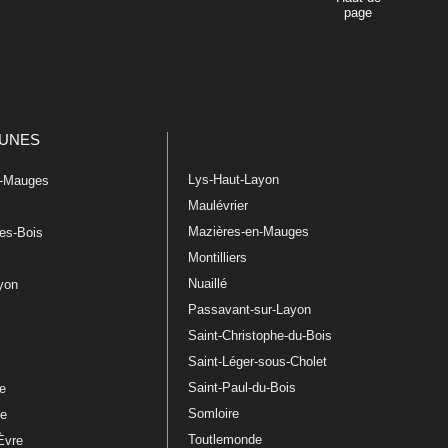
page
UNES
Lys-Haut-Layon
n-Mauges
Maulévrier
Mazières-en-Mauges
les-Bois
Montilliers
Nuaillé
ayon
Passavant-sur-Layon
Saint-Christophe-du-Bois
Saint-Léger-sous-Cholet
e
Saint-Paul-du-Bois
re
Somloire
le
Toutlemonde
Èvre