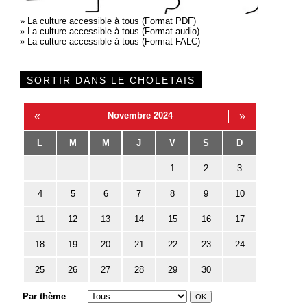
»
La culture accessible à tous (Format PDF)
»
La culture accessible à tous (Format audio)
»
La culture accessible à tous (Format FALC)
SORTIR DANS LE CHOLETAIS
«
Novembre 2024
»
L
M
M
J
V
S
D
1
2
3
4
5
6
7
8
9
10
11
12
13
14
15
16
17
18
19
20
21
22
23
24
25
26
27
28
29
30
Par thème