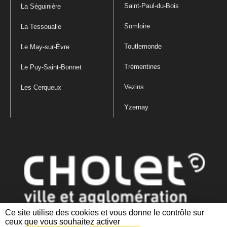
Saint-Paul-du-Bois
La Séguinière
Somloire
La Tessoualle
Toutlemonde
Le May-sur-Èvre
Trémentines
Le Puy-Saint-Bonnet
Vezins
Les Cerqueux
Yzernay
Ce site utilise des cookies et vous donne le contrôle sur
ceux que vous souhaitez activer
Mentions légales
|
Politique de confidentialité
|
Politique de gestion