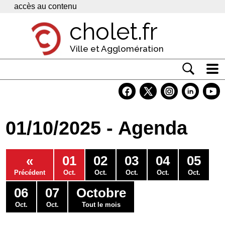
Panneau de gestion des cookies
accès au contenu
cholet.fr
Ville et Agglomération
Actualité
Vivre à Cholet
01/10/2025 - Agenda
Economie
Services
«
01
02
03
04
05
Contacts
Précédent
Oct.
Oct.
Oct.
Oct.
Oct.
06
07
Octobre
Oct.
Oct.
Tout le mois