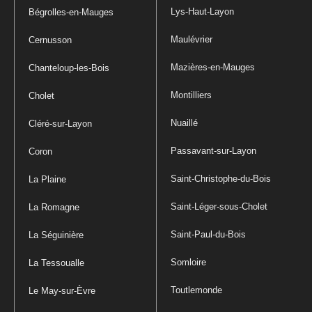
Lys-Haut-Layon
Bégrolles-en-Mauges
Maulévrier
Cernusson
Mazières-en-Mauges
Chanteloup-les-Bois
Montilliers
Cholet
Nuaillé
Cléré-sur-Layon
Passavant-sur-Layon
Coron
Saint-Christophe-du-Bois
La Plaine
Saint-Léger-sous-Cholet
La Romagne
Saint-Paul-du-Bois
La Séguinière
Somloire
La Tessoualle
Toutlemonde
Le May-sur-Èvre