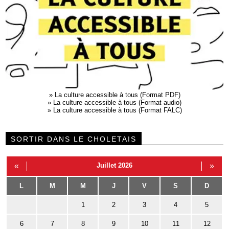
»
La culture accessible à tous (Format PDF)
»
La culture accessible à tous (Format audio)
»
La culture accessible à tous (Format FALC)
SORTIR DANS LE CHOLETAIS
«
Juillet 2026
»
L
M
M
J
V
S
D
1
2
3
4
5
6
7
8
9
10
11
12