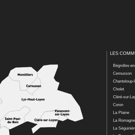
LES COMM
Bégrolles-e
Cernusson
Chanteloup-
Cholet
Cléré-sur-L
Coron
La Plaine
La Romagn
La Séguiniè