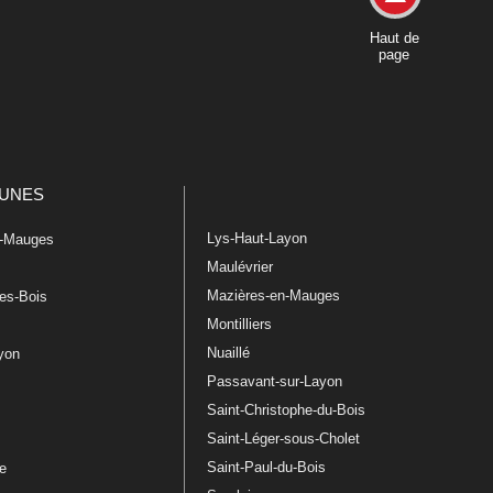
Haut de
page
UNES
Lys-Haut-Layon
n-Mauges
Maulévrier
Mazières-en-Mauges
les-Bois
Montilliers
Nuaillé
ayon
Passavant-sur-Layon
Saint-Christophe-du-Bois
Saint-Léger-sous-Cholet
e
Saint-Paul-du-Bois
re