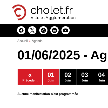
Panneau de gestion des cookies
cholet.fr
Ville et Agglomération
Accueil
Agenda
01/06/2025 - A
«
01
02
03
04
Précédent
Juin
Juin
Juin
Juin
Aucune manifestation n'est programmée