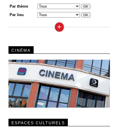
Par thème
Par lieu
+
CINÉMA
ESPACES CULTURELS