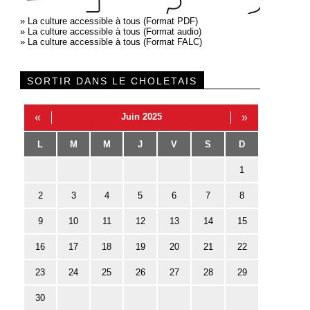
»
La culture accessible à tous (Format PDF)
»
La culture accessible à tous (Format audio)
»
La culture accessible à tous (Format FALC)
SORTIR DANS LE CHOLETAIS
«
Juin 2025
»
L
M
M
J
V
S
D
1
2
3
4
5
6
7
8
9
10
11
12
13
14
15
16
17
18
19
20
21
22
23
24
25
26
27
28
29
30