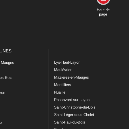
Haut de
page
UNES
Lys-Haut-Layon
n-Mauges
Maulévrier
Mazières-en-Mauges
les-Bois
Montilliers
Nuaillé
ayon
Passavant-sur-Layon
Saint-Christophe-du-Bois
Saint-Léger-sous-Cholet
e
Saint-Paul-du-Bois
re