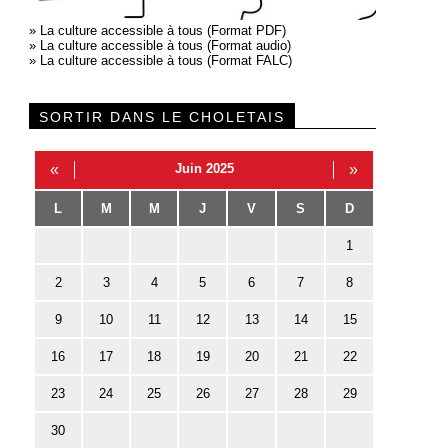
»
La culture accessible à tous (Format PDF)
»
La culture accessible à tous (Format audio)
»
La culture accessible à tous (Format FALC)
SORTIR DANS LE CHOLETAIS
«
Juin 2025
»
L
M
M
J
V
S
D
1
2
3
4
5
6
7
8
9
10
11
12
13
14
15
16
17
18
19
20
21
22
23
24
25
26
27
28
29
30