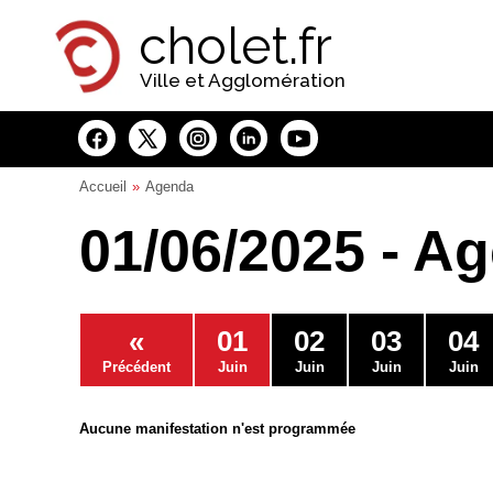
Panneau de gestion des cookies
cholet.fr
Ville et Agglomération
Accueil
Agenda
01/06/2025 - A
«
01
02
03
04
Précédent
Juin
Juin
Juin
Juin
Aucune manifestation n'est programmée