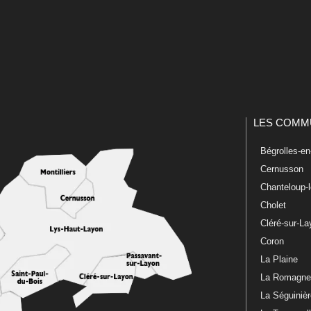
LES COMM
Bégrolles-e
Cernusson
Chanteloup-
Cholet
Cléré-sur-L
Coron
La Plaine
La Romagn
La Séguiniè