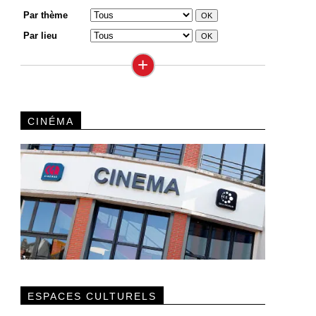
Par thème
Par lieu
+
CINÉMA
ESPACES CULTURELS