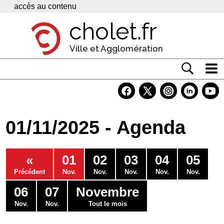
Panneau de gestion des cookies
accès au contenu
cholet.fr
Ville et Agglomération
Actualité
Vivre à Cholet
01/11/2025 - Agenda
Economie
Services
«
01
02
03
04
05
Contacts
Précédent
Nov.
Nov.
Nov.
Nov.
Nov.
06
07
Novembre
Nov.
Nov.
Tout le mois