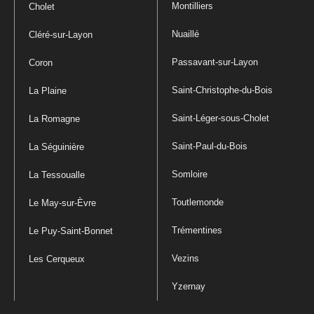
Montilliers
Cholet
Nuaillé
Cléré-sur-Layon
Passavant-sur-Layon
Coron
Saint-Christophe-du-Bois
La Plaine
Saint-Léger-sous-Cholet
La Romagne
Saint-Paul-du-Bois
La Séguinière
Somloire
La Tessoualle
Toutlemonde
Le May-sur-Èvre
Trémentines
Le Puy-Saint-Bonnet
Vezins
Les Cerqueux
Yzernay