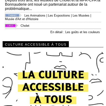
Depuis trois ans, les Musées de Cholet et la MFR-CFA la
Bonnauderie ont noué un partenariat autour de la
problématique...
Les Animations
|
Les Expositions
|
Les Musées
|
Musée d'Art et d'Histoire
Cholet
En détail : Les goûts et les couleurs
CULTURE ACCESSIBLE À TOUS