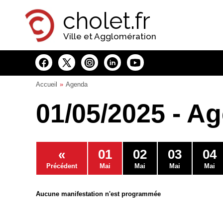
Panneau de gestion des cookies
cholet.fr
Ville et Agglomération
Accueil
Agenda
01/05/2025 - A
«
01
02
03
04
Précédent
Mai
Mai
Mai
Mai
Aucune manifestation n'est programmée