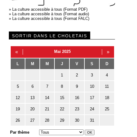
»
La culture accessible à tous (Format PDF)
»
La culture accessible à tous (Format audio)
»
La culture accessible à tous (Format FALC)
SORTIR DANS LE CHOLETAIS
«
Mai 2025
»
L
M
M
J
V
S
D
1
2
3
4
5
6
7
8
9
10
11
12
13
14
15
16
17
18
19
20
21
22
23
24
25
26
27
28
29
30
31
Par thème