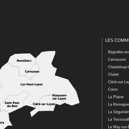
LES COMM
Bégrolles-e
Cernusson
Chanteloup-
Cholet
Cléré-sur-L
Coron
La Plaine
La Romagn
La Séguiniè
La Tessoual
Le May-sur-