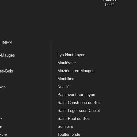
page
UNES
Lys-Haut-Layon
n-Mauges
Maulévrier
Mazières-en-Mauges
les-Bois
Montilliers
Nuaillé
ayon
Passavant-sur-Layon
Saint-Christophe-du-Bois
Saint-Léger-sous-Cholet
e
Saint-Paul-du-Bois
re
Somloire
le
Toutlemonde
Èvre