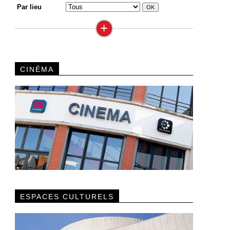
Par lieu
+
CINÉMA
ESPACES CULTURELS