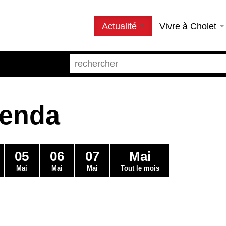
Actualité
Vivre à Cholet
genda
05
06
07
Mai
Mai
Mai
Mai
Tout le mois