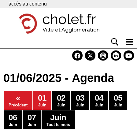
Panneau de gestion des cookies
accès au contenu
cholet.fr
Ville et Agglomération
Actualité
Vivre à Cholet
01/06/2025 - Agenda
Economie
Services
«
01
02
03
04
05
Contacts
Précédent
Juin
Juin
Juin
Juin
Juin
06
07
Juin
Juin
Juin
Tout le mois