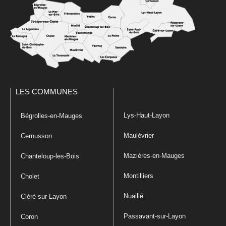
LES COMMUNES
Lys-Haut-Layon
Bégrolles-en-Mauges
Maulévrier
Cernusson
Mazières-en-Mauges
Chanteloup-les-Bois
Montilliers
Cholet
Nuaillé
Cléré-sur-Layon
Passavant-sur-Layon
Coron