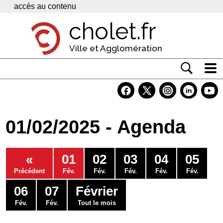
Panneau de gestion des cookies
accès au contenu
cholet.fr
Ville et Agglomération
Actualité
Vivre à Cholet
01/02/2025 - Agenda
Economie
Services
«
01
02
03
04
05
Contacts
Précédent
Fév.
Fév.
Fév.
Fév.
Fév.
06
07
Février
Fév.
Fév.
Tout le mois