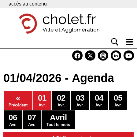
Panneau de gestion des cookies
accès au contenu
cholet.fr
Ville et Agglomération
Actualité
Vivre à Cholet
01/04/2026 - Agenda
Economie
Services
«
01
02
03
04
05
Contacts
Précédent
Avr.
Avr.
Avr.
Avr.
Avr.
06
07
Avril
Avr.
Avr.
Tout le mois