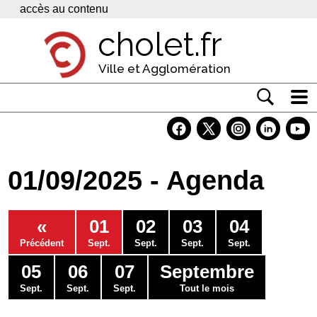
Panneau de gestion des cookies
accès au contenu
cholet.fr
Ville et Agglomération
Actualité
Vivre à Cholet
01/09/2025 - Agenda
Economie
Services
«
01
02
03
04
Contacts
Précédent
Sept.
Sept.
Sept.
Sept.
05
06
07
Septembre
Sept.
Sept.
Sept.
Tout le mois