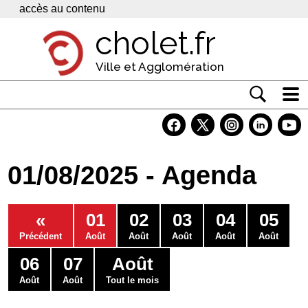
Panneau de gestion des cookies
accès au contenu
cholet.fr
Ville et Agglomération
Actualité
Vivre à Cholet
01/08/2025 - Agenda
Economie
Services
«
01
02
03
04
05
Contacts
Précédent
Août
Août
Août
Août
Août
06
07
Août
Août
Août
Tout le mois