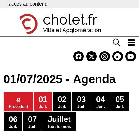
Panneau de gestion des cookies
accès au contenu
cholet.fr
Ville et Agglomération
Actualité
Vivre à Cholet
01/07/2025 - Agenda
Economie
Services
«
01
02
03
04
05
Contacts
Précédent
Juil.
Juil.
Juil.
Juil.
Juil.
06
07
Juillet
Juil.
Juil.
Tout le mois