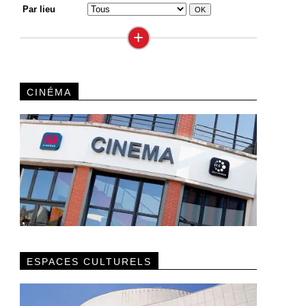
Par lieu
+
CINÉMA
ESPACES CULTURELS