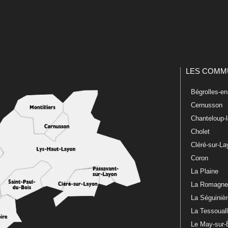
LES COMM
Bégrolles-e
Cernusson
Chanteloup-
Cholet
Cléré-sur-L
Coron
La Plaine
La Romagn
La Séguiniè
La Tessoual
Le May-sur-