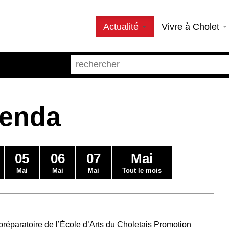
Actualité
Vivre à Cholet
genda
05
06
07
Mai
Mai
Mai
Mai
Tout le mois
préparatoire de l’École d’Arts du Choletais Promotion