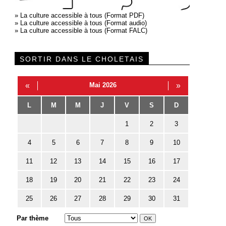
»
La culture accessible à tous (Format PDF)
»
La culture accessible à tous (Format audio)
»
La culture accessible à tous (Format FALC)
SORTIR DANS LE CHOLETAIS
«
Mai 2026
»
L
M
M
J
V
S
D
1
2
3
4
5
6
7
8
9
10
11
12
13
14
15
16
17
18
19
20
21
22
23
24
25
26
27
28
29
30
31
Par thème