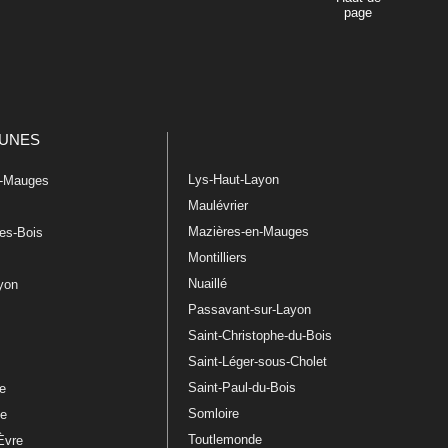
page
UNES
Lys-Haut-Layon
n-Mauges
Maulévrier
Mazières-en-Mauges
les-Bois
Montilliers
Nuaillé
ayon
Passavant-sur-Layon
Saint-Christophe-du-Bois
Saint-Léger-sous-Cholet
e
Saint-Paul-du-Bois
re
Somloire
le
Toutlemonde
Èvre