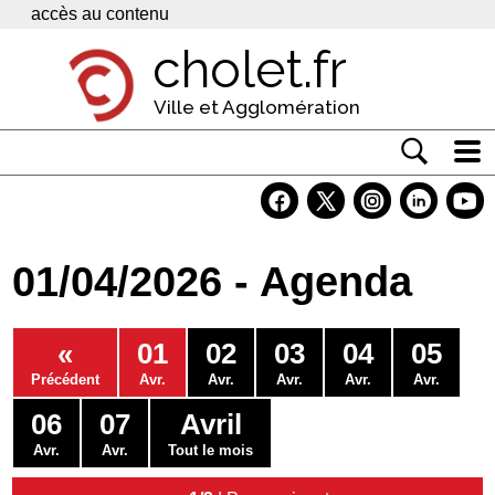
Panneau de gestion des cookies
accès au contenu
cholet.fr
Ville et Agglomération
Actualité
Vivre à Cholet
01/04/2026 - Agenda
Economie
Services
«
01
02
03
04
05
Contacts
Précédent
Avr.
Avr.
Avr.
Avr.
Avr.
06
07
Avril
Avr.
Avr.
Tout le mois