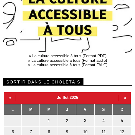
»
La culture accessible à tous (Format PDF)
»
La culture accessible à tous (Format audio)
»
La culture accessible à tous (Format FALC)
SORTIR DANS LE CHOLETAIS
«
Juillet 2026
»
L
M
M
J
V
S
D
1
2
3
4
5
6
7
8
9
10
11
12