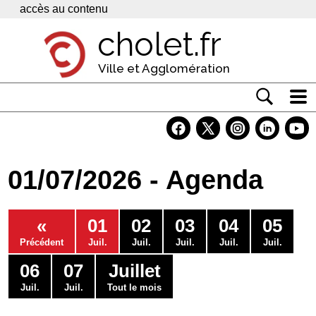
Panneau de gestion des cookies
accès au contenu
cholet.fr
Ville et Agglomération
Actualité
Vivre à Cholet
01/07/2026 - Agenda
Economie
Services
«
01
02
03
04
05
Contacts
Précédent
Juil.
Juil.
Juil.
Juil.
Juil.
06
07
Juillet
Juil.
Juil.
Tout le mois