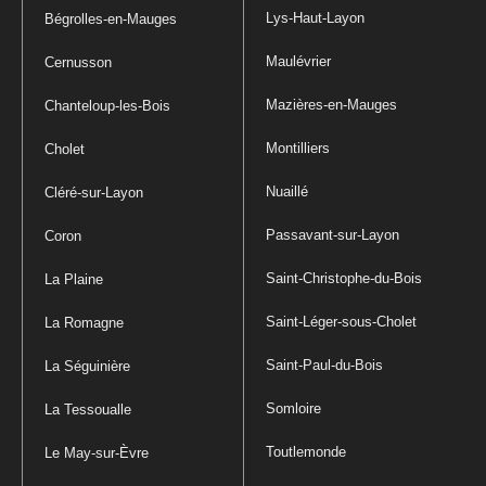
Lys-Haut-Layon
Bégrolles-en-Mauges
Maulévrier
Cernusson
Mazières-en-Mauges
Chanteloup-les-Bois
Montilliers
Cholet
Nuaillé
Cléré-sur-Layon
Passavant-sur-Layon
Coron
Saint-Christophe-du-Bois
La Plaine
Saint-Léger-sous-Cholet
La Romagne
Saint-Paul-du-Bois
La Séguinière
Somloire
La Tessoualle
Toutlemonde
Le May-sur-Èvre