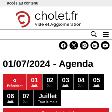
Panneau de gestion des cookies
accès au contenu
cholet.fr
Ville et Agglomération
Actualité
Vivre à Cholet
01/07/2024 - Agenda
Economie
Services
«
01
02
03
04
05
Contacts
Précédent
Juil.
Juil.
Juil.
Juil.
Juil.
06
07
Juillet
Juil.
Juil.
Tout le mois