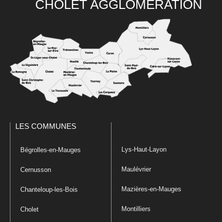
CHOLET AGGLOMÉRATION
LES COMMUNES
Lys-Haut-Layon
Bégrolles-en-Mauges
Maulévrier
Cernusson
Mazières-en-Mauges
Chanteloup-les-Bois
Montilliers
Cholet