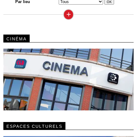
Par lieu
+
CINÉMA
ESPACES CULTURELS