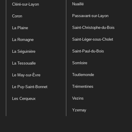
Nuaillé
Cléré-sur-Layon
Passavant-sur-Layon
Coron
Saint-Christophe-du-Bois
La Plaine
Saint-Léger-sous-Cholet
La Romagne
Saint-Paul-du-Bois
La Séguinière
Somloire
La Tessoualle
Toutlemonde
Le May-sur-Èvre
Trémentines
Le Puy-Saint-Bonnet
Vezins
Les Cerqueux
Yzernay