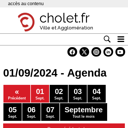
Panneau de gestion des cookies
accès au contenu
cholet.fr
Ville et Agglomération
Actualité
Vivre à Cholet
01/09/2024 - Agenda
Economie
Services
«
01
02
03
04
Contacts
Précédent
Sept.
Sept.
Sept.
Sept.
05
06
07
Septembre
Sept.
Sept.
Sept.
Tout le mois