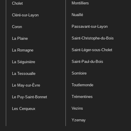
Montilliers
Cholet
Nuaillé
Cléré-sur-Layon
Passavant-sur-Layon
Coron
Saint-Christophe-du-Bois
La Plaine
Saint-Léger-sous-Cholet
La Romagne
Saint-Paul-du-Bois
La Séguinière
Somloire
La Tessoualle
Toutlemonde
Le May-sur-Èvre
Trémentines
Le Puy-Saint-Bonnet
Vezins
Les Cerqueux
Yzernay