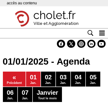
Panneau de gestion des cookies
accès au contenu
cholet.fr
Ville et Agglomération
Actualité
Vivre à Cholet
01/01/2025 - Agenda
Economie
Services
«
01
02
03
04
05
Contacts
Précédent
Jan.
Jan.
Jan.
Jan.
Jan.
06
07
Janvier
Jan.
Jan.
Tout le mois