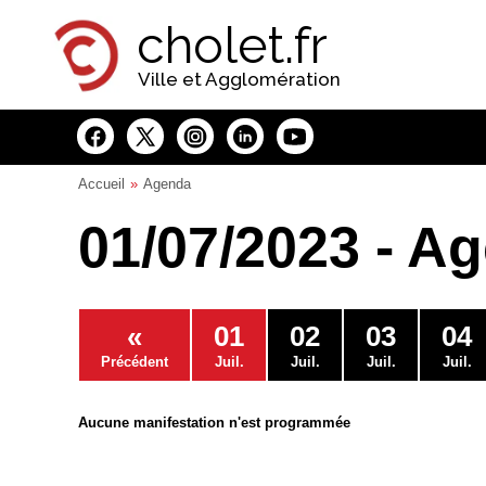
Panneau de gestion des cookies
cholet.fr
Ville et Agglomération
Accueil
Agenda
01/07/2023 - A
«
01
02
03
04
Précédent
Juil.
Juil.
Juil.
Juil.
Aucune manifestation n'est programmée