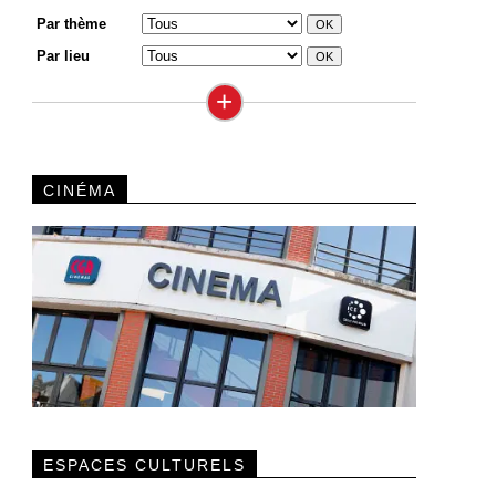
Par thème
Par lieu
+
CINÉMA
ESPACES CULTURELS