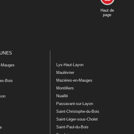
Haut de
page
UNES
Lys-Haut-Layon
n-Mauges
Maulévrier
Mazières-en-Mauges
les-Bois
Montilliers
Nuaillé
ayon
Passavant-sur-Layon
Saint-Christophe-du-Bois
Saint-Léger-sous-Cholet
e
Saint-Paul-du-Bois
re