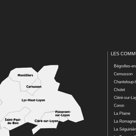
LES COMM
Bégrolles-e
Cernusson
Chanteloup-
Cholet
Cléré-sur-L
Coron
La Plaine
La Romagn
La Séguiniè