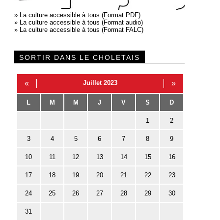
»
La culture accessible à tous (Format PDF)
»
La culture accessible à tous (Format audio)
»
La culture accessible à tous (Format FALC)
SORTIR DANS LE CHOLETAIS
«
Juillet 2023
»
L
M
M
J
V
S
D
1
2
3
4
5
6
7
8
9
10
11
12
13
14
15
16
17
18
19
20
21
22
23
24
25
26
27
28
29
30
31