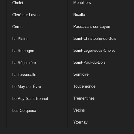
Montilliers
Cholet
Nuaillé
Cléré-sur-Layon
Passavant-sur-Layon
Coron
Saint-Christophe-du-Bois
La Plaine
Saint-Léger-sous-Cholet
La Romagne
Saint-Paul-du-Bois
La Séguinière
Somloire
La Tessoualle
Toutlemonde
Le May-sur-Èvre
Trémentines
Le Puy-Saint-Bonnet
Vezins
Les Cerqueux
Yzernay