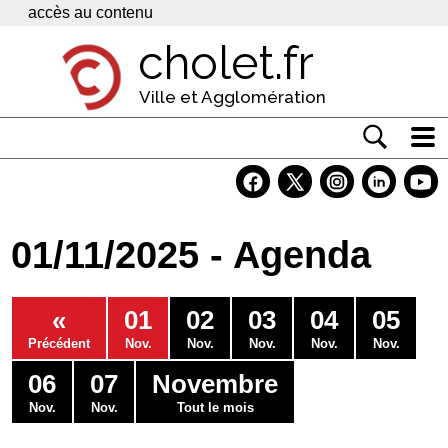
Panneau de gestion des cookies
accès au contenu
cholet.fr
Ville et Agglomération
Actualité
Vivre à Cholet
01/11/2025 - Agenda
Economie
Services
«
01
02
03
04
05
Contacts
Précédent
Nov.
Nov.
Nov.
Nov.
Nov.
06
07
Novembre
Nov.
Nov.
Tout le mois