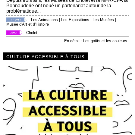
Depuis trois ans, les Musées de Cholet et la MFR-CFA la
Bonnauderie ont noué un partenariat autour de la
problématique...
Les Animations
|
Les Expositions
|
Les Musées
|
Musée d'Art et d'Histoire
Cholet
En détail : Les goûts et les couleurs
CULTURE ACCESSIBLE À TOUS