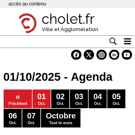
Panneau de gestion des cookies
accès au contenu
cholet.fr
Ville et Agglomération
Actualité
Vivre à Cholet
01/10/2025 - Agenda
Economie
Services
«
01
02
03
04
05
Contacts
Précédent
Oct.
Oct.
Oct.
Oct.
Oct.
06
07
Octobre
Oct.
Oct.
Tout le mois