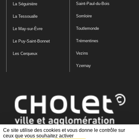
Saint-Paul-du-Bois
La Séguinière
Somloire
La Tessoualle
Toutlemonde
Le May-sur-Èvre
Trémentines
Le Puy-Saint-Bonnet
Vezins
Les Cerqueux
Yzernay
Ce site utilise des cookies et vous donne le contrôle sur
ceux que vous souhaitez activer
Mentions légales
|
Politique de confidentialité
|
Politique de gestion