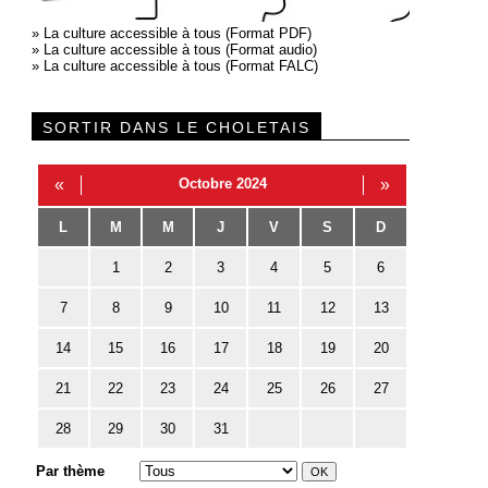
»
La culture accessible à tous (Format PDF)
»
La culture accessible à tous (Format audio)
»
La culture accessible à tous (Format FALC)
SORTIR DANS LE CHOLETAIS
«
Octobre 2024
»
L
M
M
J
V
S
D
1
2
3
4
5
6
7
8
9
10
11
12
13
14
15
16
17
18
19
20
21
22
23
24
25
26
27
28
29
30
31
Par thème