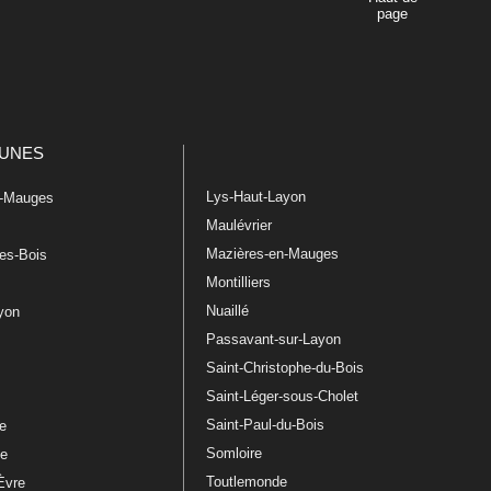
page
UNES
Lys-Haut-Layon
n-Mauges
Maulévrier
Mazières-en-Mauges
les-Bois
Montilliers
Nuaillé
ayon
Passavant-sur-Layon
Saint-Christophe-du-Bois
Saint-Léger-sous-Cholet
e
Saint-Paul-du-Bois
re
Somloire
le
Toutlemonde
Èvre