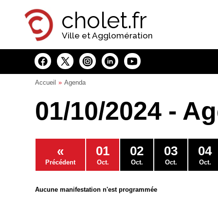
Panneau de gestion des cookies
cholet.fr
Ville et Agglomération
Accueil
Agenda
01/10/2024 - A
«
01
02
03
04
Précédent
Oct.
Oct.
Oct.
Oct.
Aucune manifestation n'est programmée