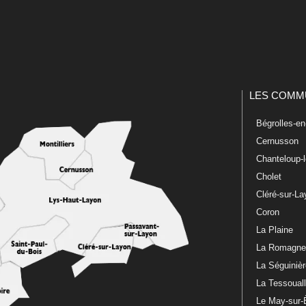
LES COMM
Bégrolles-e
Cernusson
Chanteloup-
Cholet
Cléré-sur-L
Coron
La Plaine
La Romagn
La Séguiniè
La Tessoual
Le May-sur-