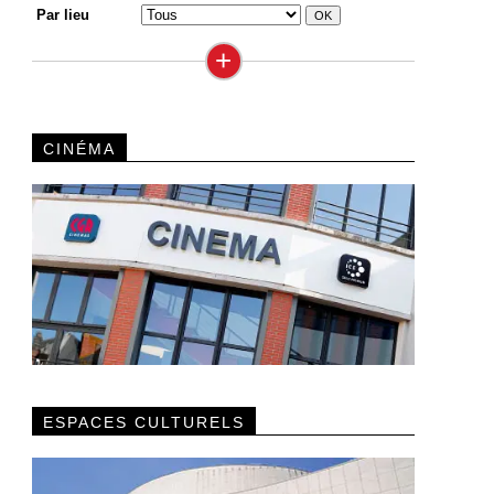
Par lieu
+
CINÉMA
ESPACES CULTURELS