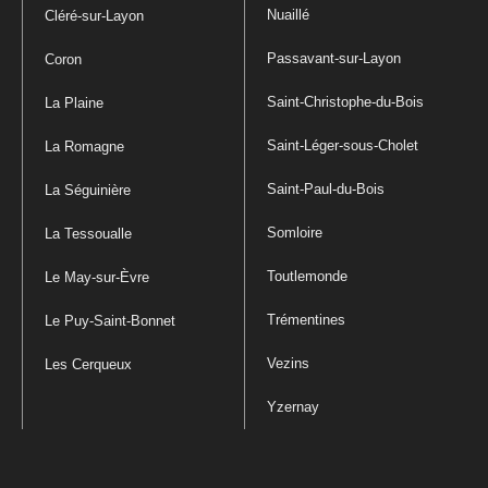
Nuaillé
Cléré-sur-Layon
Passavant-sur-Layon
Coron
Saint-Christophe-du-Bois
La Plaine
Saint-Léger-sous-Cholet
La Romagne
Saint-Paul-du-Bois
La Séguinière
Somloire
La Tessoualle
Toutlemonde
Le May-sur-Èvre
Trémentines
Le Puy-Saint-Bonnet
Vezins
Les Cerqueux
Yzernay