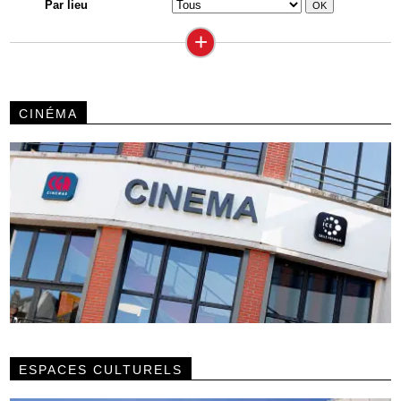
Par lieu
+
CINÉMA
ESPACES CULTURELS