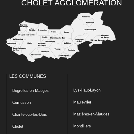
CHOLET AGGLOMÉRATION
LES COMMUNES
Lys-Haut-Layon
Bégrolles-en-Mauges
Maulévrier
Cernusson
Mazières-en-Mauges
Chanteloup-les-Bois
Montilliers
Cholet