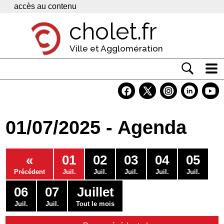
Panneau de gestion des cookies
accès au contenu
cholet.fr
Ville et Agglomération
Actualité
Vivre à Cholet
01/07/2025 - Agenda
Economie
Services
«
01
02
03
04
05
Contacts
Précédent
Juil.
Juil.
Juil.
Juil.
Juil.
06
07
Juillet
Juil.
Juil.
Tout le mois