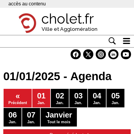
Panneau de gestion des cookies
accès au contenu
cholet.fr
Ville et Agglomération
Actualité
Vivre à Cholet
01/01/2025 - Agenda
Economie
Services
«
01
02
03
04
05
Contacts
Précédent
Jan.
Jan.
Jan.
Jan.
Jan.
06
07
Janvier
Jan.
Jan.
Tout le mois