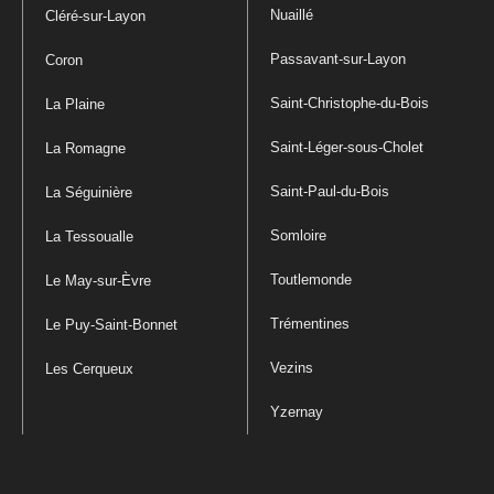
Nuaillé
Cléré-sur-Layon
Passavant-sur-Layon
Coron
Saint-Christophe-du-Bois
La Plaine
Saint-Léger-sous-Cholet
La Romagne
Saint-Paul-du-Bois
La Séguinière
Somloire
La Tessoualle
Toutlemonde
Le May-sur-Èvre
Trémentines
Le Puy-Saint-Bonnet
Vezins
Les Cerqueux
Yzernay