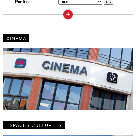
Par lieu
+
CINÉMA
ESPACES CULTURELS