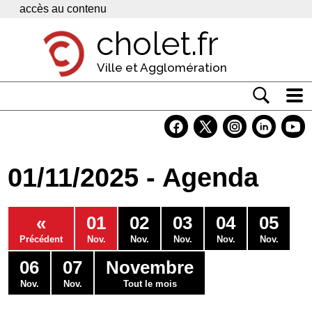
Panneau de gestion des cookies
accès au contenu
cholet.fr
Ville et Agglomération
Actualité
Vivre à Cholet
01/11/2025 - Agenda
Economie
Services
«
01
02
03
04
05
Contacts
Précédent
Nov.
Nov.
Nov.
Nov.
Nov.
06
07
Novembre
Nov.
Nov.
Tout le mois