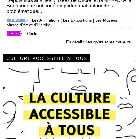
Depuis trois ans, les Musées de Cholet et la MFR-CFA la
Bonnauderie ont noué un partenariat autour de la
problématique...
Les Animations
|
Les Expositions
|
Les Musées
|
Musée d'Art et d'Histoire
Cholet
En détail : Les goûts et les couleurs
CULTURE ACCESSIBLE À TOUS