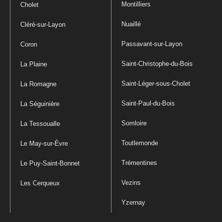
Montilliers
Cholet
Nuaillé
Cléré-sur-Layon
Passavant-sur-Layon
Coron
Saint-Christophe-du-Bois
La Plaine
Saint-Léger-sous-Cholet
La Romagne
Saint-Paul-du-Bois
La Séguinière
Somloire
La Tessoualle
Toutlemonde
Le May-sur-Èvre
Trémentines
Le Puy-Saint-Bonnet
Vezins
Les Cerqueux
Yzernay