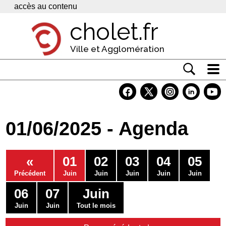
Panneau de gestion des cookies
accès au contenu
cholet.fr
Ville et Agglomération
Actualité
Vivre à Cholet
01/06/2025 - Agenda
Economie
Services
«
01
02
03
04
05
Contacts
Précédent
Juin
Juin
Juin
Juin
Juin
06
07
Juin
Juin
Juin
Tout le mois