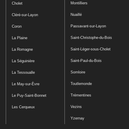
Montilliers
Cholet
Nuaillé
Cléré-sur-Layon
Passavant-sur-Layon
Coron
Saint-Christophe-du-Bois
La Plaine
Saint-Léger-sous-Cholet
La Romagne
Saint-Paul-du-Bois
La Séguinière
Somloire
La Tessoualle
Toutlemonde
Le May-sur-Èvre
Trémentines
Le Puy-Saint-Bonnet
Vezins
Les Cerqueux
Yzernay