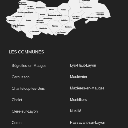
LES COMMUNES
Lys-Haut-Layon
Bégrolles-en-Mauges
Maulévrier
Cernusson
Mazières-en-Mauges
Chanteloup-les-Bois
Montilliers
Cholet
Nuaillé
Cléré-sur-Layon
Passavant-sur-Layon
Coron