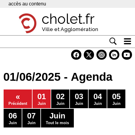
Panneau de gestion des cookies
accès au contenu
cholet.fr
Ville et Agglomération
Actualité
Vivre à Cholet
01/06/2025 - Agenda
Economie
Services
«
01
02
03
04
05
Contacts
Précédent
Juin
Juin
Juin
Juin
Juin
06
07
Juin
Juin
Juin
Tout le mois