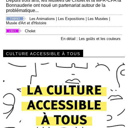
Depuis trois ans, les Musées de Cholet et la MFR-CFA la
Bonnauderie ont noué un partenariat autour de la
problématique...
Les Animations
|
Les Expositions
|
Les Musées
|
Musée d'Art et d'Histoire
Cholet
En détail : Les goûts et les couleurs
CULTURE ACCESSIBLE À TOUS