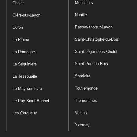
Montilliers
Cholet
Nuaillé
Cléré-sur-Layon
Passavant-sur-Layon
Coron
Saint-Christophe-du-Bois
La Plaine
Saint-Léger-sous-Cholet
La Romagne
Saint-Paul-du-Bois
La Séguinière
Somloire
La Tessoualle
Toutlemonde
Le May-sur-Èvre
Trémentines
Le Puy-Saint-Bonnet
Vezins
Les Cerqueux
Yzernay