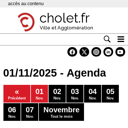
Panneau de gestion des cookies
accès au contenu
cholet.fr
Ville et Agglomération
Actualité
Vivre à Cholet
01/11/2025 - Agenda
Economie
Services
«
01
02
03
04
05
Contacts
Précédent
Nov.
Nov.
Nov.
Nov.
Nov.
06
07
Novembre
Nov.
Nov.
Tout le mois