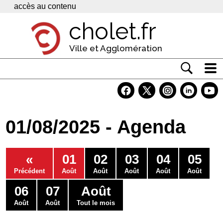
Panneau de gestion des cookies
accès au contenu
cholet.fr
Ville et Agglomération
Actualité
Vivre à Cholet
01/08/2025 - Agenda
Economie
Services
«
01
02
03
04
05
Contacts
Précédent
Août
Août
Août
Août
Août
06
07
Août
Août
Août
Tout le mois