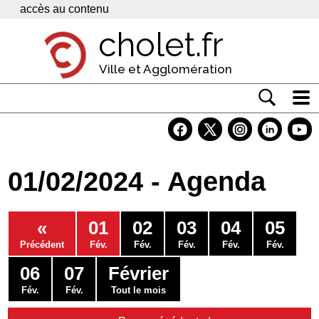
Panneau de gestion des cookies
accès au contenu
cholet.fr
Ville et Agglomération
Actualité
Vivre à Cholet
01/02/2024 - Agenda
Economie
Services
«
01
02
03
04
05
Contacts
Précédent
Fév.
Fév.
Fév.
Fév.
Fév.
06
07
Février
Fév.
Fév.
Tout le mois