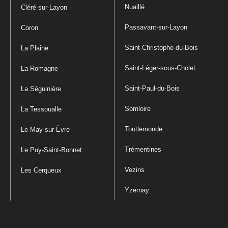
Nuaillé
Cléré-sur-Layon
Passavant-sur-Layon
Coron
Saint-Christophe-du-Bois
La Plaine
Saint-Léger-sous-Cholet
La Romagne
Saint-Paul-du-Bois
La Séguinière
Somloire
La Tessoualle
Toutlemonde
Le May-sur-Èvre
Trémentines
Le Puy-Saint-Bonnet
Vezins
Les Cerqueux
Yzernay