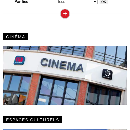
Par lieu
+
CINÉMA
ESPACES CULTURELS