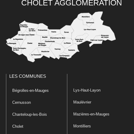
CHOLET AGGLOMÉRATION
LES COMMUNES
Lys-Haut-Layon
Bégrolles-en-Mauges
Maulévrier
Cernusson
Mazières-en-Mauges
Chanteloup-les-Bois
Montilliers
Cholet