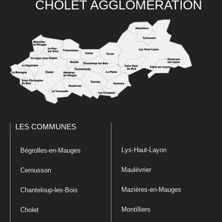
CHOLET AGGLOMÉRATION
LES COMMUNES
Lys-Haut-Layon
Bégrolles-en-Mauges
Maulévrier
Cernusson
Mazières-en-Mauges
Chanteloup-les-Bois
Montilliers
Cholet