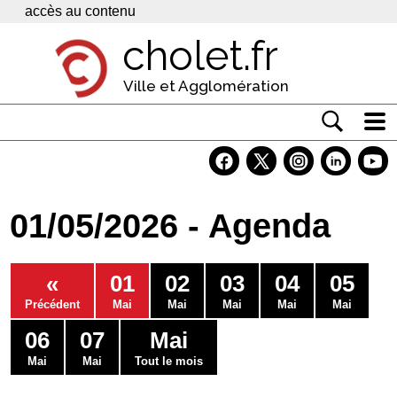
Panneau de gestion des cookies
accès au contenu
cholet.fr
Ville et Agglomération
Actualité
Vivre à Cholet
01/05/2026 - Agenda
Economie
Services
«
01
02
03
04
05
Contacts
Précédent
Mai
Mai
Mai
Mai
Mai
06
07
Mai
Mai
Mai
Tout le mois