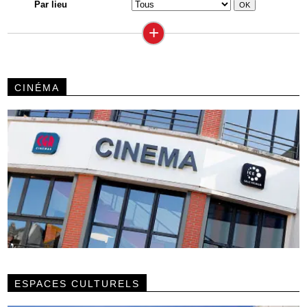
Par lieu
+
CINÉMA
ESPACES CULTURELS