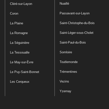
Nuaillé
Cléré-sur-Layon
Passavant-sur-Layon
Coron
Saint-Christophe-du-Bois
La Plaine
Saint-Léger-sous-Cholet
La Romagne
Saint-Paul-du-Bois
La Séguinière
Somloire
La Tessoualle
Toutlemonde
Le May-sur-Èvre
Trémentines
Le Puy-Saint-Bonnet
Vezins
Les Cerqueux
Yzernay