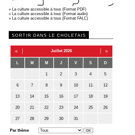
»
La culture accessible à tous (Format PDF)
»
La culture accessible à tous (Format audio)
»
La culture accessible à tous (Format FALC)
SORTIR DANS LE CHOLETAIS
«
Juillet 2026
»
L
M
M
J
V
S
D
1
2
3
4
5
6
7
8
9
10
11
12
13
14
15
16
17
18
19
20
21
22
23
24
25
26
27
28
29
30
31
Par thème