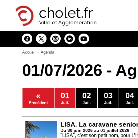
Panneau de gestion des cookies
cholet.fr
Ville et Agglomération
Accueil
Agenda
01/07/2026 - A
«
01
02
03
04
Précédent
Juil.
Juil.
Juil.
Juil.
LISA. La caravane senio
Du 30 juin 2026 au 01 juillet 2026
"LISA", c’est son petit nom, pour L