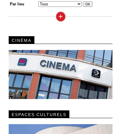
Par lieu
+
CINÉMA
ESPACES CULTURELS