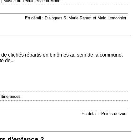
|
Musée du Textile et de la Mode
En détail : Dialogues 5. Marie Ramat et Malo Lemonnier
 de clichés répartis en binômes au sein de la commune,
e de...
|
Itinérances
En détail : Points de vue
rs d'enfance 2