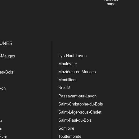
page
UNES
Lys-Haut-Layon
n-Mauges
Maulévrier
Mazières-en-Mauges
les-Bois
Montilliers
Nuaillé
ayon
Passavant-sur-Layon
Saint-Christophe-du-Bois
Saint-Léger-sous-Cholet
e
Saint-Paul-du-Bois
re
Somloire
le
Toutlemonde
Èvre