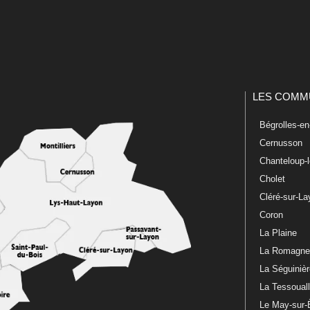
LES COMM
Bégrolles-e
Cernusson
Chanteloup-
Cholet
Cléré-sur-L
Coron
La Plaine
La Romagn
La Séguiniè
La Tessoual
Le May-sur-