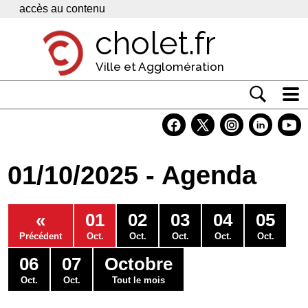
Panneau de gestion des cookies
accès au contenu
cholet.fr
Ville et Agglomération
Actualité
Vivre à Cholet
01/10/2025 - Agenda
Economie
Services
«
01
02
03
04
05
Contacts
Précédent
Oct.
Oct.
Oct.
Oct.
Oct.
06
07
Octobre
Oct.
Oct.
Tout le mois