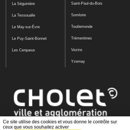
Saint-Paul-du-Bois
La Séguinière
Somloire
La Tessoualle
Toutlemonde
Le May-sur-Èvre
Trémentines
Le Puy-Saint-Bonnet
Vezins
Les Cerqueux
Yzernay
Ce site utilise des cookies et vous donne le contrôle sur
ceux que vous souhaitez activer
Mentions légales
|
Politique de confidentialité
|
Politique de gestion